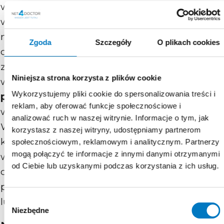
warto poradzić, aby przygotowywał się do
wizyty, zabierając ze sobą pełną dokumentację
medyczną, w tym związaną z innymi
Zgoda
Szczegóły
O plikach cookies
chorobami aniżeli nowotwór. Należy również
zalecić przygotowywanie się do kolejnych
Niniejsza strona korzysta z plików cookie
wizyt poprzez
zebranie i spisanie wszystkich
Wykorzystujemy pliki cookie do spersonalizowania treści i
pytań
oraz przyniesienie tych notatek na
reklam, aby oferować funkcje społecznościowe i
wizytę, aby nic nie umknęło w trakcie wizyty.
analizować ruch w naszej witrynie. Informacje o tym, jak
Warto podać pacjentowi numer telefonu, pod
korzystasz z naszej witryny, udostępniamy partnerom
którym może skontaktować się z lekarzem
społecznościowym, reklamowym i analitycznym. Partnerzy
mogą połączyć te informacje z innymi danymi otrzymanymi
w razie dodatkowych pytań lub niepokojących
od Ciebie lub uzyskanymi podczas korzystania z ich usług.
objawów. Należy również wskazać, gdzie
powinien się zgłosić w przypadku wystąpienia
lub nasilenia dolegliwości.
Wybór
Niezbędne
zgody