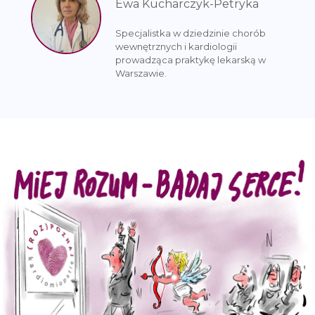
Ewa Kucharczyk-Petryka
Specjalistka w dziedzinie chorób
wewnętrznych i kardiologii
prowadząca praktykę lekarską w
Warszawie.