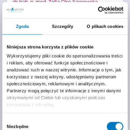
dr hab. n. med. Zofia Oko-Sarnowska
Z wykładu dowiesz się o zasadach
celowanego leczenia obstrukcyjnej
kardiomiopatii przerostowej (oHCM), ze
Zgoda
Szczegóły
O plikach cookies
szczególnym uwzględnieniem mechanizmu
działania mawakamtenu, kryteriów
kwalifikacji pacjentów oraz indywidualizacji
Niniejsza strona korzysta z plików cookie
terapii.
Wykorzystujemy pliki cookie do spersonalizowania treści
i reklam, aby oferować funkcje społecznościowe i
analizować ruch w naszej witrynie. Informacje o tym, jak
ZALOGUJ SIĘ I OBEJRZYJ
korzystasz z naszej witryny, udostępniamy partnerom
społecznościowym, reklamowym i analitycznym.
Partnerzy mogą połączyć te informacje z innymi danymi
otrzymanymi od Ciebie lub uzyskanymi podczas
korzystania z ich usług.
Wybór
Niezbędne
zgody