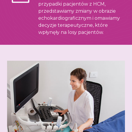
przypadki pacjentów z HCM,
przedstawiamy zmiany w obrazie
echokardiograficznym i omawiamy
decyzje terapeutyczne, które
wpłynęły na losy pacjentów.