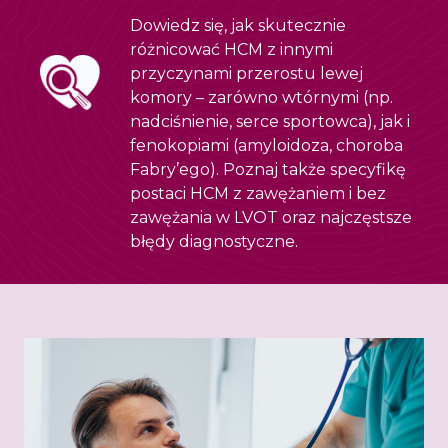
Dowiedz się, jak skutecznie
różnicować HCM z innymi
przyczynami przerostu lewej
komory – zarówno wtórnymi (np.
nadciśnienie, serce sportowca), jak i
fenokopiami (amyloidoza, choroba
Fabry’ego). Poznaj także specyfikę
postaci HCM z zawężaniem i bez
zawężania w LVOT oraz najczęstsze
błędy diagnostyczne.