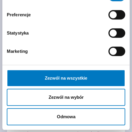
Preferencje
Statystyka
Marketing
Zezwól na wszystkie
Monitorowanie pacjenta leczonego
mawakamtenem technikami
Zezwól na wybór
obrazowymi
dr hab. n. med. Ewa Kowalik
Odmowa
Prezentację poświęcono monitorowaniu
pacjenta z oHCM leczonego