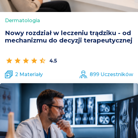
Dermatologia
Nowy rozdział w leczeniu trądziku - od
mechanizmu do decyzji terapeutycznej
star
star
star
star
star_half
4.5
2 Materiały
899 Uczestników