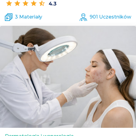
star
star
star
star
star_half
4.3
3 Materiały
901 Uczestników