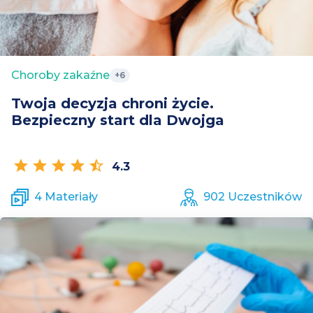
Choroby zakaźne
+6
Twoja decyzja chroni życie.
Bezpieczny start dla Dwojga
star
star
star
star
star_half
4.3
4 Materiały
902 Uczestników