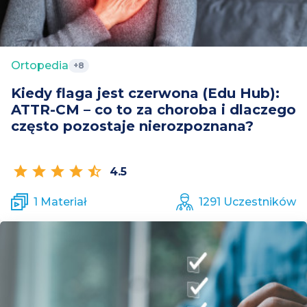
Ortopedia
+8
Kiedy flaga jest czerwona (Edu Hub):
ATTR-CM – co to za choroba i dlaczego
często pozostaje nierozpoznana?
star
star
star
star
star_half
4.5
1 Materiał
1291 Uczestników