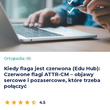
Ortopedia
+11
Kiedy flaga jest czerwona (Edu Hub):
Czerwone flagi ATTR-CM – objawy
sercowe i pozasercowe, które trzeba
połączyć
star
star
star
star
star_half
4.5