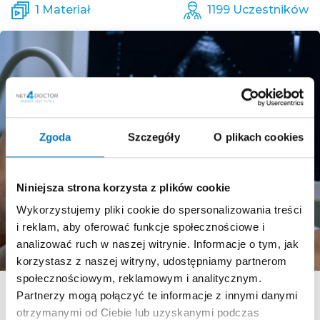
1 Materiał
1199 Uczestników
Zgoda
Szczegóły
O plikach cookies
Niniejsza strona korzysta z plików cookie
Wykorzystujemy pliki cookie do spersonalizowania treści
i reklam, aby oferować funkcje społecznościowe i
analizować ruch w naszej witrynie. Informacje o tym, jak
korzystasz z naszej witryny, udostępniamy partnerom
społecznościowym, reklamowym i analitycznym.
Choroby wewnętrzne
+10
Partnerzy mogą połączyć te informacje z innymi danymi
otrzymanymi od Ciebie lub uzyskanymi podczas
Kiedy flaga jest czerwona (Edu Hub):