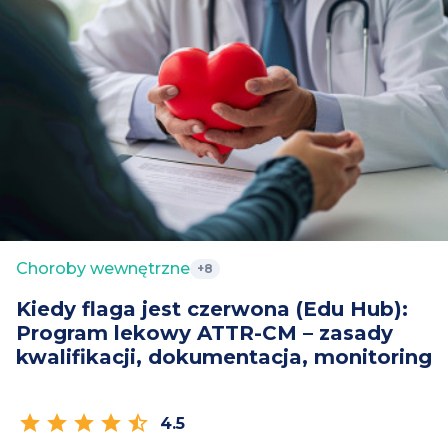
Choroby wewnętrzne
+8
Kiedy flaga jest czerwona (Edu Hub):
Program lekowy ATTR-CM – zasady
kwalifikacji, dokumentacja, monitoring
star
star
star
star
star_half
4.5