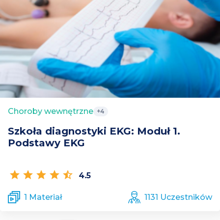
Choroby wewnętrzne
+4
Szkoła diagnostyki EKG: Moduł 1.
Podstawy EKG
star
star
star
star
star_half
4.5
1 Materiał
1131 Uczestników