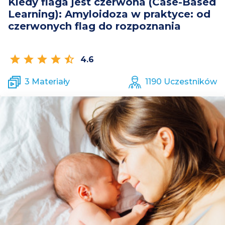
Kiedy flaga jest czerwona (Case-Based
Learning): Amyloidoza w praktyce: od
czerwonych flag do rozpoznania
star
star
star
star
star_half
4.6
3 Materiały
1190 Uczestników