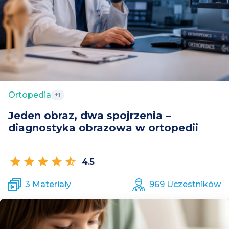
Ortopedia
+1
Jeden obraz, dwa spojrzenia –
diagnostyka obrazowa w ortopedii
star
star
star
star
star_half
4.5
3 Materiały
969 Uczestników