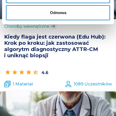
Odmowa
Choroby wewnętrzne
+8
Kiedy flaga jest czerwona (Edu Hub):
Krok po kroku: jak zastosować
algorytm diagnostyczny ATTR-CM
i uniknąć biopsji
star
star
star
star
star_half
4.6
1 Materiał
1089 Uczestników