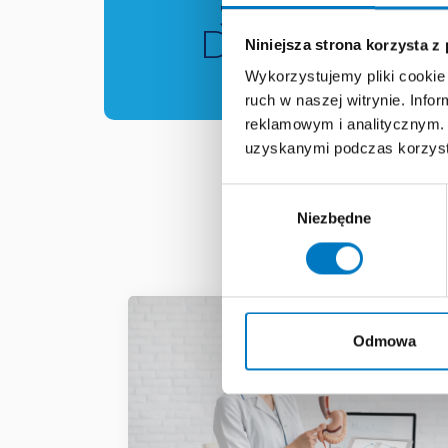
SUPER
DOCTOR
Niniejsza strona korzysta z
Wykorzystujemy pliki cookie 
ruch w naszej witrynie. Inf
reklamowym i analitycznym. 
uzyskanymi podczas korzysta
Wybór
MATE
Niezbędne
zgody
Odmowa