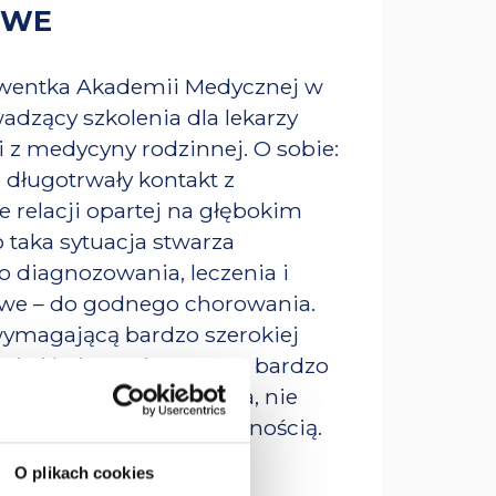
OWE
olwentka Akademii Medycznej w
adzący szkolenia dla lekarzy
i z medycyny rodzinnej. O sobie:
 długotrwały kontakt z
relacji opartej na głębokim
 taka sytuacja stwarza
 diagnozowania, leczenia i
liwe – do godnego chorowania.
wymagającą bardzo szerokiej
nia i kojarzenia czasem bardzo
 ustawicznego szkolenia, nie
nnie zaskakuje różnorodnością.
O plikach cookies