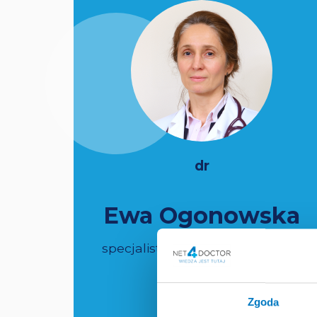
dr
Ewa Ogonowska
specjalista z zakresu medycyny
rodzinnej
Zgoda