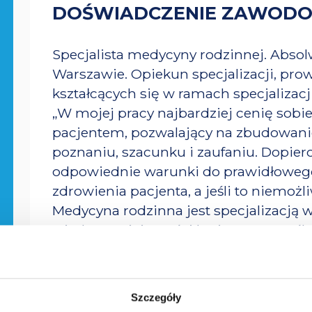
DOŚWIADCZENIE ZAWOD
Specjalista medycyny rodzinnej. Abs
Warszawie. Opiekun specjalizacji, prow
kształcących się w ramach specjalizacj
„W mojej pracy najbardziej cenię sobie
pacjentem, pozwalający na zbudowanie 
poznaniu, szacunku i zaufaniu. Dopiero
odpowiednie warunki do prawidłowego
zdrowienia pacjenta, a jeśli to niemoż
Medycyna rodzinna jest specjalizacją 
wiedzy, umiejętności logicznego myśle
odległych od siebie faktów. Zmusza do
pozwala „spocząć na laurach”, nieusta
Za to właśnie tak bardzo ją cenię”.
Szczegóły