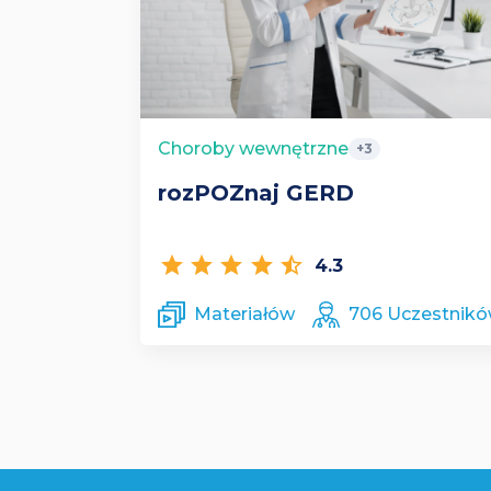
Choroby wewnętrzne
+3
rozPOZnaj GERD
star
star
star
star
star_half
4.3
Materiałów
706 Uczestnik