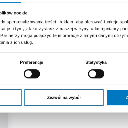
 plików cookie
do spersonalizowania treści i reklam, aby oferować funkcje sp
ormacje o tym, jak korzystasz z naszej witryny, udostępniamy p
Partnerzy mogą połączyć te informacje z innymi danymi otrzym
nia z ich usług.
RIAŁY EDUKACYJNE EKS
Preferencje
Statystyka
Zezwól na wybór
Z