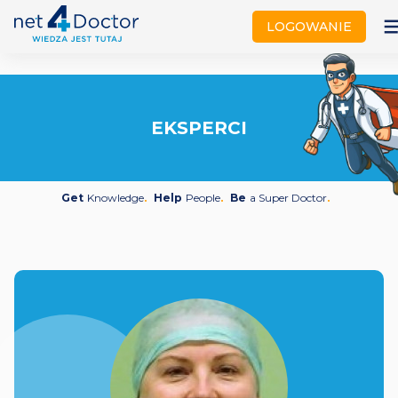
not
LOGOWANIE
EKSPERCI
Get
Knowledge
Help
People
Be
a Super Doctor