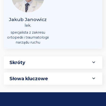
Jakub Janowicz
lek.
specjalista z zakresu
ortopedii i traumatologii
narządu ruchu
expand_more
Skróty
expand_more
Słowa kluczowe