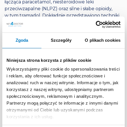
łącząca paracetamol, niesteroidowe leki
przeciwzapalne (NLPZ) oraz silne i słabe opioidy,
w tym tramadol. Dokładnie przedstawiono techniki
znieczulenia miejscowego, obejmujące
przedoperacyjne i śródoperacyjne ostrzykiwanie
rany ropiwakainą, co pozwala bardzo efektywnie
Zgoda
Szczegóły
O plikach cookies
zredukować dawki leków działających ogólnie.
Warto wziąć udział w tym edukacyjnym
wydarzeniu, aby zoptymalizować schematy
Niniejsza strona korzysta z plików cookie
terapeutyczne, zapewnić pacjentom pełne
Wykorzystujemy pliki cookie do spersonalizowania treści
bezpieczeństwo oraz podnieść komfort własnej
i reklam, aby oferować funkcje społecznościowe i
praktyki lekarskiej.
analizować ruch w naszej witrynie. Informacje o tym, jak
Kluczowe zagadnienia
korzystasz z naszej witryny, udostępniamy partnerom
społecznościowym, reklamowym i analitycznym.
Właściwa kwalifikacja i selekcja pacjentów mało
Partnerzy mogą połączyć te informacje z innymi danymi
obciążonych do procedur jednodniowych.
otrzymanymi od Ciebie lub uzyskanymi podczas
Przedoperacyjna ocena natężenia bólu
korzystania z ich usług.
z użyciem ujednoliconych skal NRS i VAS.
Schematy farmakoterapii multimodalnej łączącej