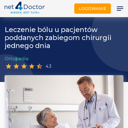
notes
LOGOWANIE
Leczenie bólu u pacjentów
poddanych zabiegom chirurgii
jednego dnia
Ortopedia
star
star
star
star
star_half
4.3