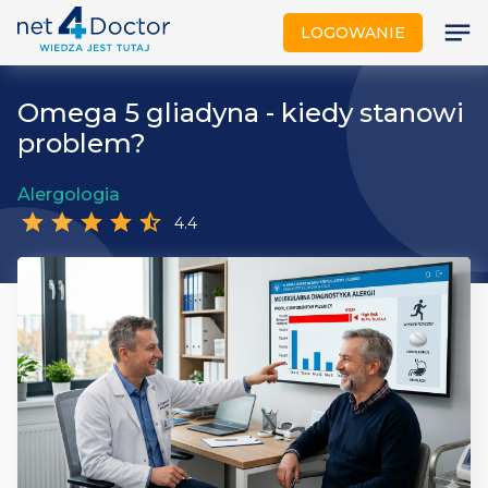
notes
LOGOWANIE
Omega 5 gliadyna - kiedy stanowi
problem?
Alergologia
star
star
star
star
star_half
4.4