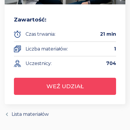
Zawartość:
Czas trwania:
21 min
Liczba materiałów:
1
Uczestnicy:
704
WEŹ UDZIAŁ
chevron_left
Lista materiałów