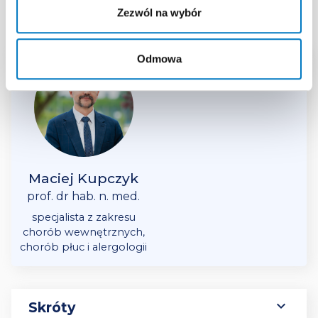
Zezwól na wybór
Ekspert
Odmowa
Maciej Kupczyk
prof. dr hab. n. med.
specjalista z zakresu
chorób wewnętrznych,
chorób płuc i alergologii
expand_more
Skróty