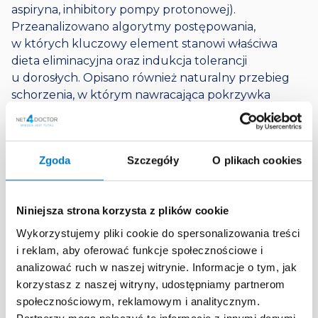
aspiryna, inhibitory pompy protonowej).
Przeanalizowano algorytmy postępowania,
w których kluczowy element stanowi właściwa
dieta eliminacyjna oraz indukcja tolerancji
u dorosłych. Opisano również naturalny przebieg
schorzenia, w którym nawracająca pokrzywka
często poprzedza niebezpieczny wstrząs. Udział
w programie pozwala na optymalizację strategii
terapeutycznych, w tym edukację pacjentów
Zgoda
Szczegóły
O plikach cookies
w zakresie stosowania leków ratunkowych.
Kluczowe zagadnienia
Niniejsza strona korzysta z plików cookie
Rola omega-5-gliadyny (Tri a 19) jako głównego
Wykorzystujemy pliki cookie do spersonalizowania treści
czynnika ryzyka ciężkiej anafilaksji indukowanej
i reklam, aby oferować funkcje społecznościowe i
wysiłkiem.
analizować ruch w naszej witrynie. Informacje o tym, jak
Znaczenie kofaktorów takich jak wysiłek
korzystasz z naszej witryny, udostępniamy partnerom
fizyczny, kwas acetylosalicylowy, alkohol oraz
społecznościowym, reklamowym i analitycznym.
inhibitory pompy protonowej.