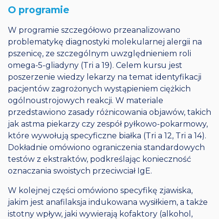
O programie
W programie szczegółowo przeanalizowano
problematykę diagnostyki molekularnej alergii na
pszenicę, ze szczególnym uwzględnieniem roli
omega-5-gliadyny (Tri a 19). Celem kursu jest
poszerzenie wiedzy lekarzy na temat identyfikacji
pacjentów zagrożonych wystąpieniem ciężkich
ogólnoustrojowych reakcji. W materiale
przedstawiono zasady różnicowania objawów, takich
jak astma piekarzy czy zespół pyłkowo-pokarmowy,
które wywołują specyficzne białka (Tri a 12, Tri a 14).
Dokładnie omówiono ograniczenia standardowych
testów z ekstraktów, podkreślając konieczność
oznaczania swoistych przeciwciał IgE.
W kolejnej części omówiono specyfikę zjawiska,
jakim jest anafilaksja indukowana wysiłkiem, a także
istotny wpływ, jaki wywierają kofaktory (alkohol,