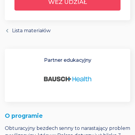
WEŹ UDZIAŁ
chevron_left
Lista materiałów
Partner edukacyjny
O programie
Obturacyjny bezdech senny to narastający problem