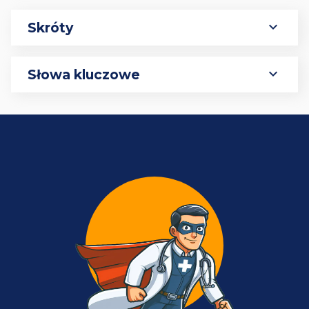
expand_more
Skróty
expand_more
Słowa kluczowe