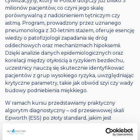
cywilizacyjny, który w Polsce dotyczy już blisko 3
milionów pacjentów, co czyni jego skalę
porównywalną z nadciśnieniem tętniczym czy
astmą. Program, prowadzony przez uznanego
pneumonologa z 30-letnim stażem, oferuje esencję
wiedzy o patofizjologii zapadania się dróg
oddechowych oraz mechanizmach hipoksemii.
Dzięki analizie danych epidemiologicznych oraz
korelacji między otyłością a ryzykiem bezdechu,
uczestnicy nauczą się skutecznie identyfikować
pacjentów z grup wysokiego ryzyka, uwzględniając
krytyczne parametry, takie jak obwód szyi czy wady
budowy podniebienia miękkiego.
W ramach kursu przedstawiamy praktyczny
algorytm diagnostyczny – od przesiewowej skali
Epworth (ESS) po złoty standard, jakim jest
polisomnografia (PSG). Eksperckie omówienie
wskaźnika AHI oraz zjawisk takich jak arousal czy