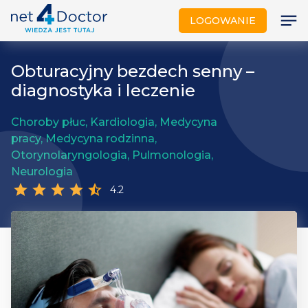
notes
LOGOWANIE
Obturacyjny bezdech senny –
diagnostyka i leczenie
Choroby płuc, Kardiologia, Medycyna
pracy, Medycyna rodzinna,
Otorynolaryngologia, Pulmonologia,
Neurologia
star
star
star
star
star_half
4.2