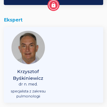
lock
Ekspert
Krzysztof
Byśkiniewicz
dr n. med.
specjalista z zakresu
pulmonologii