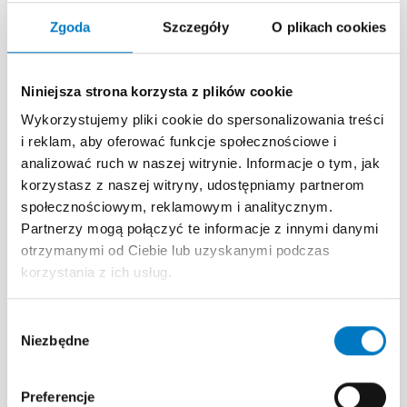
RERA pozwoli na precyzyjną ocenę stopnia
zaawansowania choroby i dobór optymalnej terapii.
Zgoda
Szczegóły
O plikach cookies
W programie skupiamy się na nowoczesnych
metodach leczenia, w tym protezy powietrzne
CPAP oraz aparaty wysuwające żuchwę (MAD),
Niniejsza strona korzysta z plików cookie
wykazując ich kluczową rolę w redukcji powikłań
Wykorzystujemy pliki cookie do spersonalizowania treści
sercowo-naczyniowych oraz poprawie
i reklam, aby oferować funkcje społecznościowe i
bezpieczeństwa pacjentów w kontekście
analizować ruch w naszej witrynie. Informacje o tym, jak
wypadków komunikacyjnych.
korzystasz z naszej witryny, udostępniamy partnerom
społecznościowym, reklamowym i analitycznym.
Kluczowe zagadnienia
Partnerzy mogą połączyć te informacje z innymi danymi
Epidemiologia i definicje: Skala problemu
otrzymanymi od Ciebie lub uzyskanymi podczas
w Polsce; różnice między bezdechem
korzystania z ich usług.
a spłyceniem oddychania; zjawiska arousal
i RERA.
Wybór
Czynniki ryzyka i patofizjologia: Wpływ anatomii
Niezbędne
zgody
górnych dróg oddechowych, masy ciała (BMI)
oraz chorób współistniejących na drożność
gardła.
Preferencje