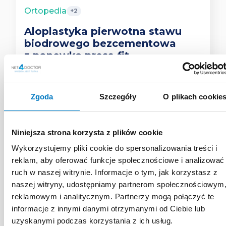
Ortopedia
+2
Aloplastyka pierwotna stawu
biodrowego bezcementowa
z panewką press-fit
star
star
star
star
star_half
4.3
Zgoda
Szczegóły
O plikach cookie
Materiałów
569 Uczestników
Niniejsza strona korzysta z plików cookie
Wykorzystujemy pliki cookie do spersonalizowania treści i
reklam, aby oferować funkcje społecznościowe i analizować
ruch w naszej witrynie. Informacje o tym, jak korzystasz z
naszej witryny, udostępniamy partnerom społecznościowym
reklamowym i analitycznym. Partnerzy mogą połączyć te
informacje z innymi danymi otrzymanymi od Ciebie lub
uzyskanymi podczas korzystania z ich usług.