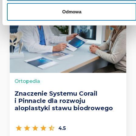
Odmowa
Ortopedia
Znaczenie Systemu Corail
i Pinnacle dla rozwoju
aloplastyki stawu biodrowego
star
star
star
star
star_half
4.5