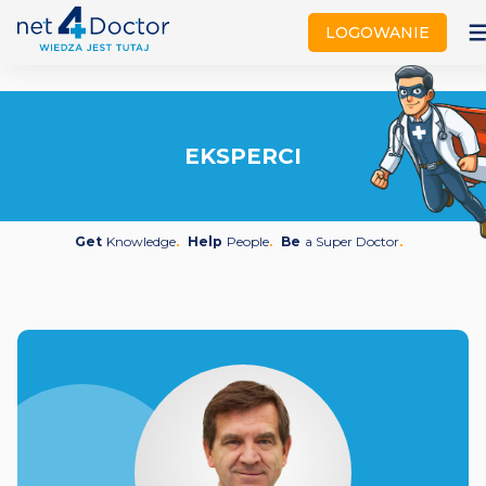
not
LOGOWANIE
EKSPERCI
Get
Knowledge
Help
People
Be
a Super Doctor