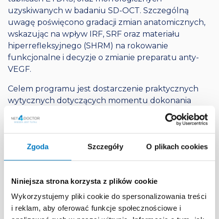
uzyskiwanych w badaniu SD-OCT. Szczególną
uwagę poświęcono gradacji zmian anatomicznych,
wskazując na wpływ IRF, SRF oraz materiału
hiperrefleksyjnego (SHRM) na rokowanie
funkcjonalne i decyzje o zmianie preparatu anty-
VEGF.
Celem programu jest dostarczenie praktycznych
wytycznych dotyczących momentu dokonania
zamiany leku przy uwzględnieniu zjawisk takich jak
tachyfilaksja czy tolerancja farmakologiczna. W
opracowaniu przedstawiono charakterystykę
Zgoda
Szczegóły
O plikach cookies
dostępnych na rynku cząsteczek, w tym
afliberceptu i brolucyzumabu, w kontekście ich
zdolności do osuszania siatkówki oraz stabilizacji
Niniejsza strona korzysta z plików cookie
warstwy elipsoidalnej. Dzięki wskazaniu
konkretnych scenariuszy klinicznych, program
Wykorzystujemy pliki cookie do spersonalizowania treści
ułatwia lekarzom identyfikację pacjentów typu „late
i reklam, aby oferować funkcje społecznościowe i
responders” i optymalizację odstępów między