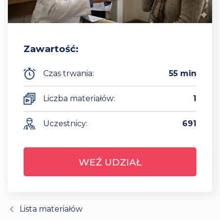
Zawartość:
Czas trwania:
55 min
Liczba materiałów:
1
Uczestnicy:
691
WEŹ UDZIAŁ
chevron_left
Lista materiałów