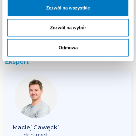
Zezwól na wszystkie
Strategia switch w oparciu
o kompleksową ocenę aktywności
Zezwól na wybór
choroby
lock
Odmowa
Ekspert
Maciej Gawęcki
dr n. med.