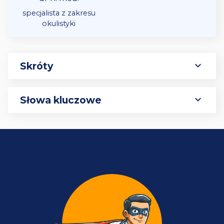
specjalista z zakresu
okulistyki
expand_more
Skróty
expand_more
Słowa kluczowe