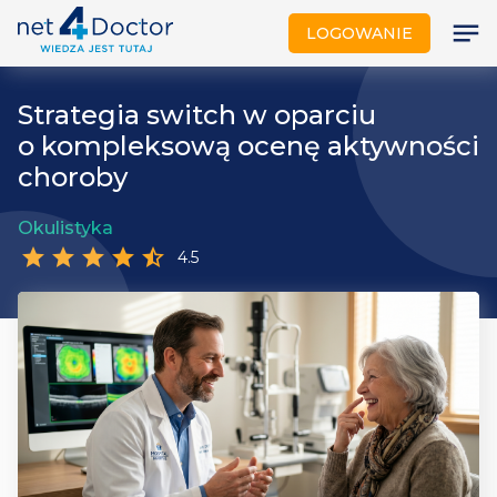
notes
LOGOWANIE
Strategia switch w oparciu
o kompleksową ocenę aktywności
choroby
Okulistyka
star
star
star
star
star_half
4.5