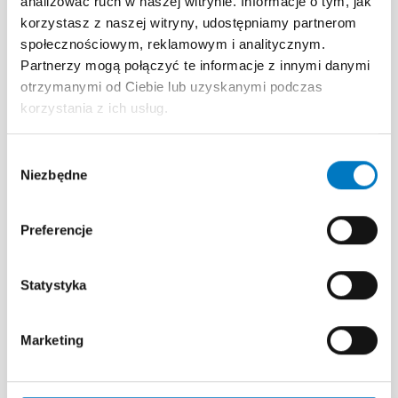
analizować ruch w naszej witrynie. Informacje o tym, jak
iniekcjami.
korzystasz z naszej witryny, udostępniamy partnerom
społecznościowym, reklamowym i analitycznym.
Kluczowe zagadnienia
Partnerzy mogą połączyć te informacje z innymi danymi
otrzymanymi od Ciebie lub uzyskanymi podczas
Strategia switch – zasady zmiany leku po 5–6
korzystania z ich usług.
iniekcjach.
Biomarkery SD-OCT – znaczenie kliniczne IRF,
SRF i SHRM.
Wybór
Niezbędne
Diagnostyka różnicowa – rozpoznawanie PCV
zgody
i zmian typu RAP.
Nowoczesna farmakoterapia – potencjał
Preferencje
osuszający brolucyzumabu.
Efekt sufitowy – interpretacja wyników
u pacjentów z dobrym widzeniem.
Statystyka
Marketing
Poszczególne materiały składające się
na program edukacyjny