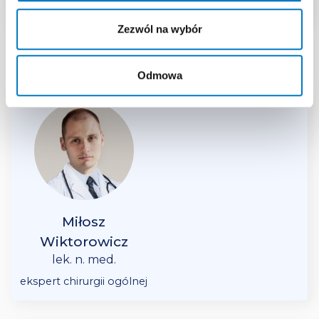
lock
Zezwól na wybór
Ekspert
Odmowa
Miłosz
Wiktorowicz
lek. n. med.
ekspert chirurgii ogólnej