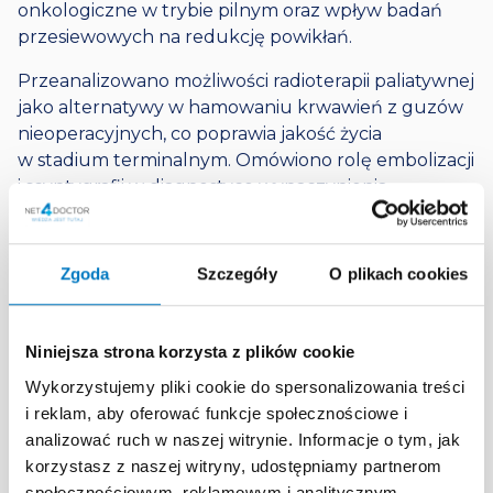
onkologiczne w trybie pilnym oraz wpływ badań
przesiewowych na redukcję powikłań.
Przeanalizowano możliwości radioterapii paliatywnej
jako alternatywy w hamowaniu krwawień z guzów
nieoperacyjnych,
co poprawia jakość życia
w stadium terminalnym.
Omówiono rolę embolizacji
i scyntygrafii w diagnostyce wynaczynienia.
Podkreślono,
że zaawansowany wiek nie
dyskwalifikuje z leczenia operacyjnego,
mimo
ryzyka wynikającego z chorób współistniejących.
Zgoda
Szczegóły
O plikach cookies
Materiał dostarcza wskazówek dotyczących
kierowania chorych do ośrodków referencyjnych
w celu wdrożenia leczenia systemowego po
Niniejsza strona korzysta z plików cookie
stabilizacji stanu pacjenta.
Wykorzystujemy pliki cookie do spersonalizowania treści
i reklam, aby oferować funkcje społecznościowe i
Kluczowe
zagadnienia
analizować ruch w naszej witrynie. Informacje o tym, jak
Stany nagłe:
Algorytmy hemostazy w raku
korzystasz z naszej witryny, udostępniamy partnerom
żołądka i jelita grubego.
społecznościowym, reklamowym i analitycznym.