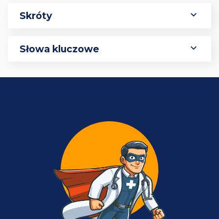
expand_more
Skróty
expand_more
Słowa kluczowe