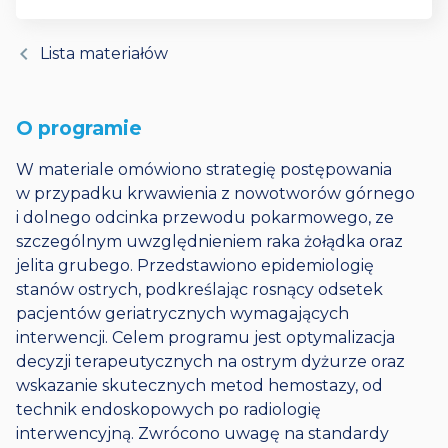
chevron_left
Lista materiałów
O programie
W materiale omówiono strategię postępowania
w przypadku krwawienia z nowotworów górnego
i dolnego odcinka przewodu pokarmowego,
ze
szczególnym uwzględnieniem raka żołądka oraz
jelita grubego.
Przedstawiono epidemiologię
stanów ostrych,
podkreślając rosnący odsetek
pacjentów geriatrycznych wymagających
interwencji.
Celem programu jest optymalizacja
decyzji terapeutycznych na ostrym dyżurze oraz
wskazanie skutecznych metod hemostazy,
od
technik endoskopowych po radiologię
interwencyjną.
Zwrócono uwagę na standardy