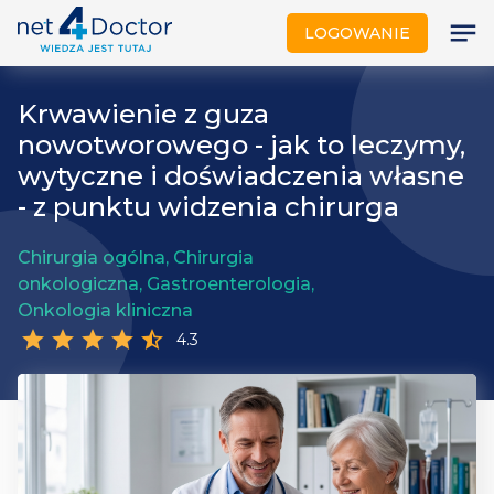
notes
LOGOWANIE
Krwawienie z guza
nowotworowego - jak to leczymy,
wytyczne i doświadczenia własne
- z punktu widzenia chirurga
Chirurgia ogólna, Chirurgia
onkologiczna, Gastroenterologia,
Onkologia kliniczna
star
star
star
star
star_half
4.3