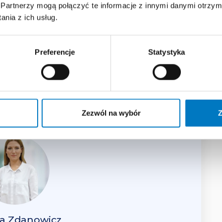
Partnerzy mogą połączyć te informacje z innymi danymi otrzym
e się na program edukacyjny
nia z ich usług.
epkowo-udowego – praktyczny
Preferencje
Statystyka
lock
Zezwól na wybór
Z
la Zdanowicz