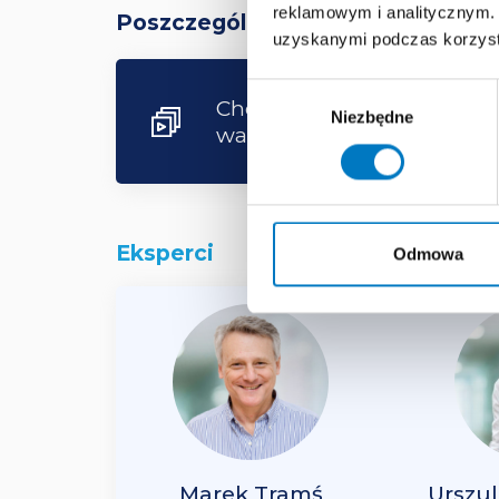
reklamowym i analitycznym. 
Poszczególne materiały składając
uzyskanymi podczas korzysta
Wybór
Chondromalacja stawu rz
Niezbędne
zgody
warsztat diagnostyczny
Eksperci
Odmowa
Marek Tramś
Urszu