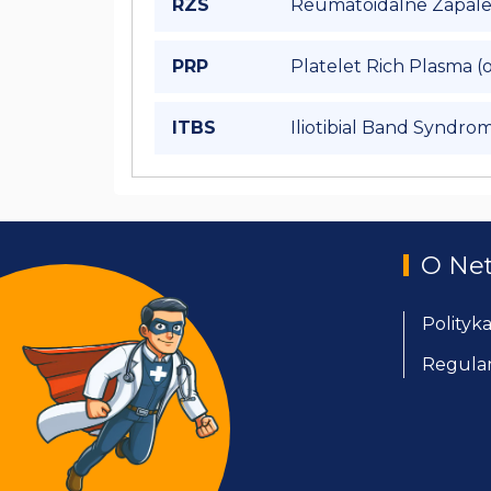
RZS
Reumatoidalne Zapalen
PRP
Platelet Rich Plasma 
ITBS
Iliotibial Band Syndr
O Ne
Polityk
Regula