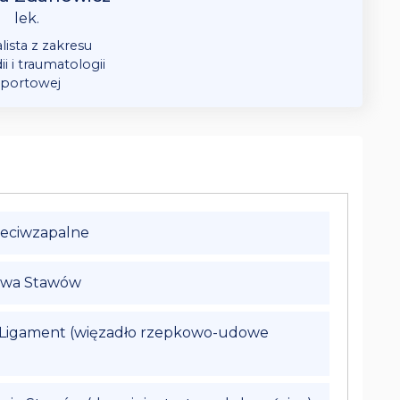
lek.
lista z zakresu
i i traumatologii
sportowej
zeciwzapalne
owa Stawów
l Ligament (więzadło rzepkowo-udowe