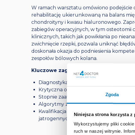
W ramach warsztatu omówiono podejście do
rehabilitację ukierunkowaną na balans mi
chondroityny i kwasu hialuronowego. Zapre
zabiegów operacyjnych, w tym osteotomii 
klinicznych, takich jak powikłania po nie
zwichnięcie rzepki, pozwala uniknąć błędów
doskonała okazja do podniesienia kompeten
zespołów bólowych kolana.
Kluczowe zagadnienia
Diagnostyka różnicowa i etiologia bólów
Krytyczna ocena wartości diagnostyczne
Zgoda
Stopnie zaawansowania uszkodzeń strukt
Algorytmy zachowawcze: rola farmakotera
Kwalifikacja do zaawansowanego leczeni
Niniejsza strona korzysta z
jatrogennych.
Wykorzystujemy pliki cookie 
ruch w naszej witrynie. Inf