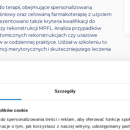
 terapii, obejmujące spersonalizowaną
ęśniowy oraz celowaną farmakoterapię z użyciem
zentowano także kryteria kwalifikacji do
czy rekonstrukcji MPFL. Analiza przypadków
anatomicznych rekonstrukcjach czy urazowe
 w codziennej praktyce. Udział w szkoleniu to
cji merytorycznych i skuteczniejszego leczenia
 przedniego przedziału kolana.
j badań USG, RTG, MRI oraz artro-TK.
Szczegóły
ury chrząstki według klasyfikacji ICRS.
pii i nowoczesnej rehabilitacji biomechanicznej.
a operacyjnego oraz analiza powikłań
 plików cookie
do spersonalizowania treści i reklam, aby oferować funkcje sp
ormacje o tym, jak korzystasz z naszej witryny, udostępniamy p