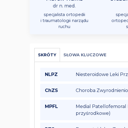
dr n. med.
specjalista ortopedii
specja
i traumatologii narządu
ortopedi
ruchu
SKRÓTY
SŁOWA KLUCZOWE
NLPZ
Niesteroidowe Leki Pr
ChZS
Choroba Zwyrodnieni
MPFL
Medial Patellofemora
przyśrodkowe)