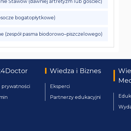
ie Stawów (dawniej artretyzm lub gościec)
(osocze bogatopłytkowe)
ome (zespół pasma biodorowo–piszczelowego)
t4Doctor
Wiedza i Biznes
Wie
Med
a prywatności
Eksperci
Eduk
min
Partnerzy edukacyjni
Wyda