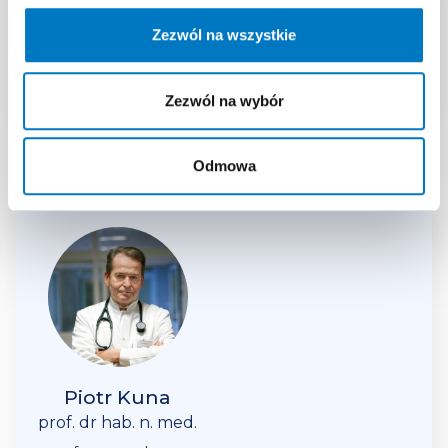
Astma oskrzelowa łagodna
Zezwól na wszystkie
i umiarkowana diagnostyka
i leczenie (alergologia)
Zezwól na wybór
lock
Odmowa
Ekspert
Piotr Kuna
prof. dr hab. n. med.