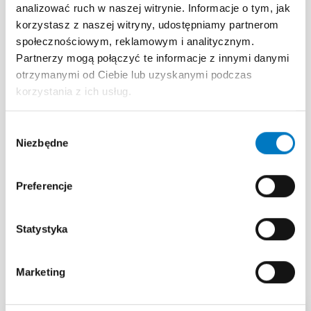
Diagnostyka różnicowa: Jak odróżnić astmę od
analizować ruch w naszej witrynie. Informacje o tym, jak
POChP, stridoru czy objawów wywołanych przez
korzystasz z naszej witryny, udostępniamy partnerom
inhibitory ACE.
społecznościowym, reklamowym i analitycznym.
Przełom w standardach GINA: Absolutny zakaz
Partnerzy mogą połączyć te informacje z innymi danymi
stosowania SABA w monoterapii i nowe schematy
otrzymanymi od Ciebie lub uzyskanymi podczas
leczenia (Stopnie 1-5).
korzystania z ich usług.
Bezpieczeństwo pacjenta: Unikanie supresji osi
podwzgórze-przysadka-nadnercza oraz
Wybór
redukcja ryzyka sepsy i zakrzepicy poprzez
Niezbędne
zgody
nowoczesne wGKS.
Technika inhalacji: Praktyczny przegląd
Preferencje
dostępnych urządzeń i ich dopasowanie do
wieku oraz możliwości pacjenta.
Statystyka
Poszczególne materiały składające się
Marketing
na program edukacyjny