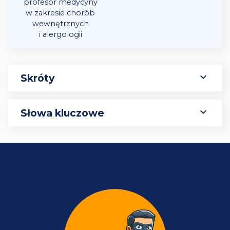
profesor medycyny
w zakresie chorób
wewnętrznych
i alergologii
expand_more
Skróty
expand_more
Słowa kluczowe