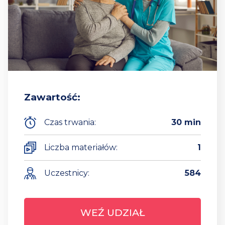
Zawartość:
Czas trwania:
30 min
Liczba materiałów:
1
Uczestnicy:
584
WEŹ UDZIAŁ