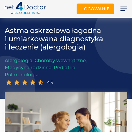
notes
LOGOWANIE
Astma oskrzelowa łagodna
i umiarkowana diagnostyka
i leczenie (alergologia)
Alergologia, Choroby wewnętrzne,
Medycyna rodzinna, Pediatria,
Pulmonologia
star
star
star
star
star_half
4.5