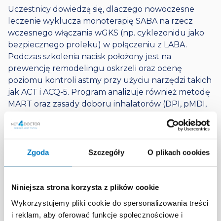
Uczestnicy dowiedzą się, dlaczego nowoczesne
leczenie wyklucza monoterapię SABA na rzecz
wczesnego włączania wGKS (np. cyklezonidu jako
bezpiecznego proleku) w połączeniu z LABA.
Podczas szkolenia nacisk położony jest na
prewencję remodelingu oskrzeli oraz ocenę
poziomu kontroli astmy przy użyciu narzędzi takich
jak ACT i ACQ-5. Program analizuje również metodę
MART oraz zasady doboru inhalatorów (DPI, pMDI,
nebulizatory), aby zapewnić pacjentom
maksymalne bezpieczeństwo i uniknąć powikłań
typowych dla steroidoterapii systemowej.
Zgoda
Szczegóły
O plikach cookies
Kluczowe zagadnienia
Epidemiologia i etiopatogeneza: Jak naciek
Niniejsza strona korzysta z plików cookie
zapalny (eozynofile, limfocyty) prowadzi do
nieodwracalnych zmian w drogach
Wykorzystujemy pliki cookie do spersonalizowania treści
oddechowych.
i reklam, aby oferować funkcje społecznościowe i