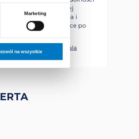
 frakcją wyrzutową lewej
Marketing
sercowego, funkcja serca i
y zastawkowe serca, serce po
cownicy/wojciech-kosmala
ezwól na wszystkie
PERTA