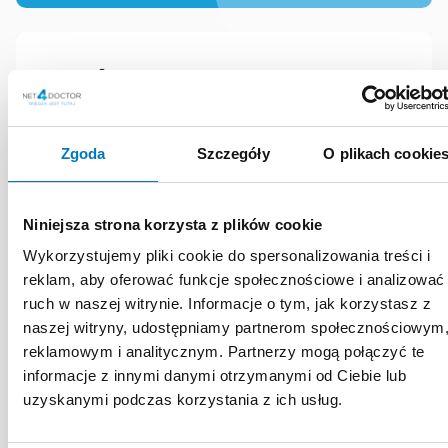
DOŚWIADCZENIE
ZAWODOWE
Zgoda
Szczegóły
O plikach cookie
Specjalista kardiologii i nauczyciel
akademicki, od lat związany
Niniejsza strona korzysta z plików cookie
zawodowo z I Katedrą i Kliniką
Wykorzystujemy pliki cookie do spersonalizowania treści i
Kardiologii Gdańskiego
reklam, aby oferować funkcje społecznościowe i analizować
Uniwersytetu Medycznego. Zajmuje
ruch w naszej witrynie. Informacje o tym, jak korzystasz z
się diagnostyką i leczeniem chorób
naszej witryny, udostępniamy partnerom społecznościowym
strukturalnych serca, w tym choroby
reklamowym i analitycznym. Partnerzy mogą połączyć te
niedokrwiennej, kardiomiopatii oraz
informacje z innymi danymi otrzymanymi od Ciebie lub
uzyskanymi podczas korzystania z ich usług.
wad zastawek. Specjalizuje się w
diagnostyce obrazowej serca,