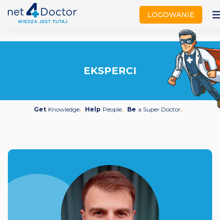
not
LOGOWANIE
EKSPERCI
Get
Knowledge
Help
People
Be
a Super Doctor