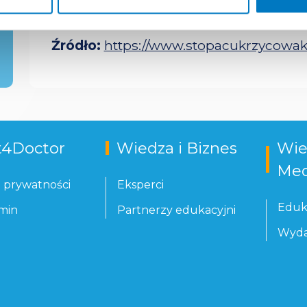
(PTD).
Źródło:
https://www.stopacukrzycowak
t4Doctor
Wiedza i Biznes
Wie
Med
a prywatności
Eksperci
Eduk
min
Partnerzy edukacyjni
Wyda