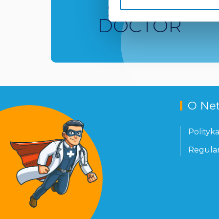
SUPER
DOCTOR
O Ne
Polityk
Regula