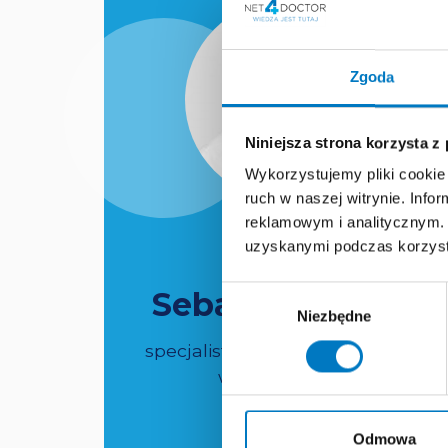
Zgoda
Niniejsza strona korzysta z
Wykorzystujemy pliki cookie 
ruch w naszej witrynie. Inf
reklamowym i analitycznym. 
dr n. med.
uzyskanymi podczas korzysta
Wybór
Sebastian Borys
Niezbędne
zgody
specjalista diabetologii i chorób
wewnętrznych.
Odmowa