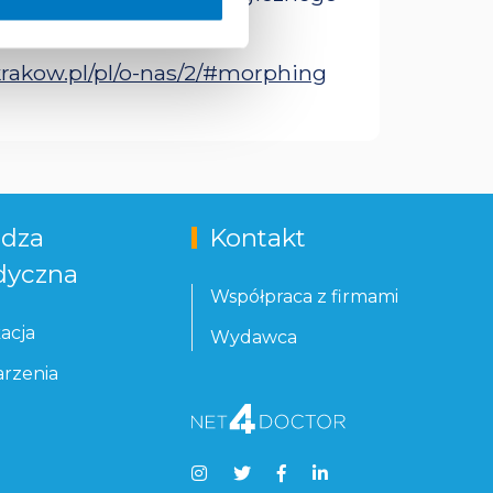
rakow.pl/pl/o-nas/2/#morphing
dza
Kontakt
yczna
Współpraca z firmami
acja
Wydawca
rzenia