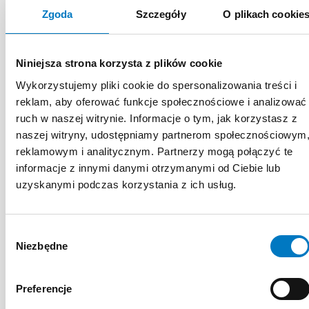
Zgoda
Szczegóły
O plikach cookie
DOŚWIADCZENIE
Niniejsza strona korzysta z plików cookie
ZAWODOWE
Wykorzystujemy pliki cookie do spersonalizowania treści i
reklam, aby oferować funkcje społecznościowe i analizować
ruch w naszej witrynie. Informacje o tym, jak korzystasz z
Ikona współczesnej ortopedii. Dzięki
naszej witryny, udostępniamy partnerom społecznościowym
jego opracowaniu techniki badania
reklamowym i analitycznym. Partnerzy mogą połączyć te
stawów biodrowych niemowląt oraz
informacje z innymi danymi otrzymanymi od Ciebie lub
metodologii szkolenia lekarzy,
uzyskanymi podczas korzystania z ich usług.
kolejne pokolenia europejskich
dzieci są wolne od dysplazji stawu
Wybór
biodrowego.
Niezbędne
zgody
Preferencje