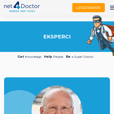
not
LOGOWANIE
EKSPERCI
Get
Knowledge
Help
People
Be
a Super Doctor