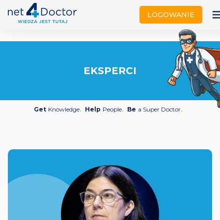
not
LOGOWANIE
EKSPERCI
Get
Knowledge
Help
People
Be
a Super Doctor