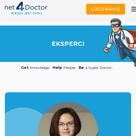
not
LOGOWANIE
EKSPERCI
Get
Knowledge
Help
People
Be
a Super Doctor