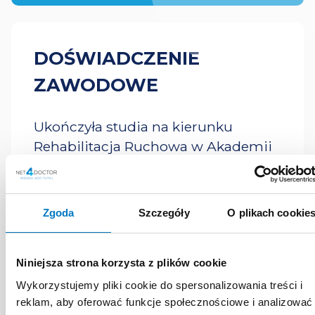
DOŚWIADCZENIE
ZAWODOWE
Ukończyła studia na kierunku
Rehabilitacja Ruchowa w Akademii
Wychowania Fizycznego w
Krakowie. W latach 2001–2010
pracowała w Zakładzie Odnowy
Zgoda
Szczegóły
O plikach cookie
Biologicznej AWF w Krakowie. Od
2011 r. jest pracownikiem Zakładu
Chorób Kości i Stawów Uniwersytetu
Niniejsza strona korzysta z plików cookie
Jagiellońskiego Collegium Medicum
Wykorzystujemy pliki cookie do spersonalizowania treści i
w Krakowie.
reklam, aby oferować funkcje społecznościowe i analizować