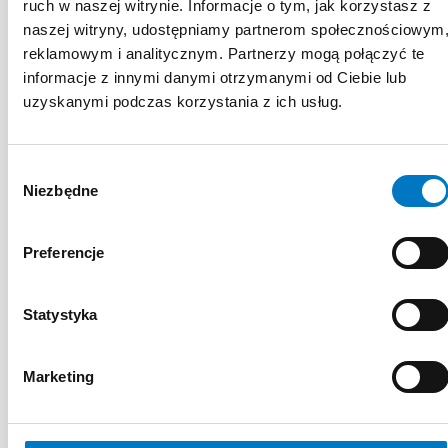
ruch w naszej witrynie. Informacje o tym, jak korzystasz z
Prowadzi zajęcia praktyczne z
naszej witryny, udostępniamy partnerom społecznościowym
fizjoterapii w: geriatrii, osteoporozie,
reklamowym i analitycznym. Partnerzy mogą połączyć te
informacje z innymi danymi otrzymanymi od Ciebie lub
chirurgii, zespołach bólowych
uzyskanymi podczas korzystania z ich usług.
kręgosłupa, a także z fizjoprofilaktyki,
promocji zdrowia i odnowy
biologicznej.
Wybór
Niezbędne
zgody
Jest autorką ponad 20 publikacji w
wymienionych dziedzinach.
Preferencje
Ukończyła liczne kursy i szkolenia z
zakresu fizjoterapii oraz masażu.
Statystyka
Uzyskała tytuł międzynarodowego
terapeuty OMI (Cyriax Orthopaedic
Marketing
Medicine International) oraz
Międzynarodowego Terapeuty
metody McKenzie.