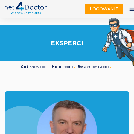
not
LOGOWANIE
EKSPERCI
Get
Knowledge
Help
People
Be
a Super Doctor