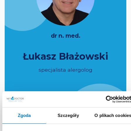
dr n. med.
Łukasz Błażowski
specjalista alergolog
SUPER
DOCTOR
Zgoda
Szczegóły
O plikach cookie