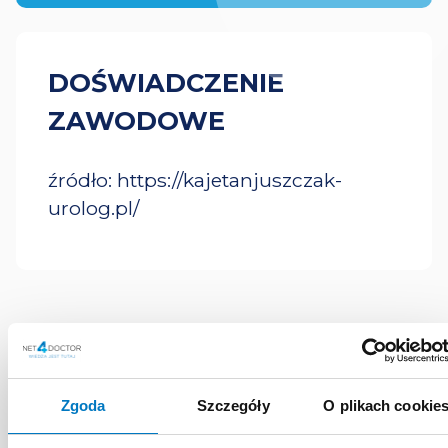
DOŚWIADCZENIE
ZAWODOWE
źródło: https://kajetanjuszczak-
urolog.pl/
MATERIAŁY
EDUKACYJNE
Zgoda
Szczegóły
O plikach cookie