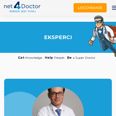
not
LOGOWANIE
EKSPERCI
Get
Knowledge
Help
People
Be
a Super Doctor