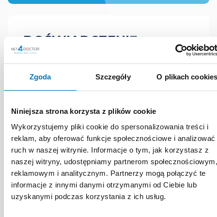
DOŚWIADCZENIE
ZAWODOWE
Zgoda
Szczegóły
O plikach cookie
Specjalista II stopnia w zakresie
ortopedii i traumatologii z dużym
Niniejsza strona korzysta z plików cookie
doświadczeniem zawodowym.
Swoją wiedzę poszerza,
Wykorzystujemy pliki cookie do spersonalizowania treści i
reklam, aby oferować funkcje społecznościowe i analizować
uczestnicząc w konferencjach,
ruch w naszej witrynie. Informacje o tym, jak korzystasz z
zjazdach oraz szkoleniach
naszej witryny, udostępniamy partnerom społecznościowym
tematycznych. Oferuje konsultacje
reklamowym i analitycznym. Partnerzy mogą połączyć te
ortopedyczne, na których wykonuje
informacje z innymi danymi otrzymanymi od Ciebie lub
USG aparatu ruchu. Posiada duże
uzyskanymi podczas korzystania z ich usług.
doświadczenie w leczeniu