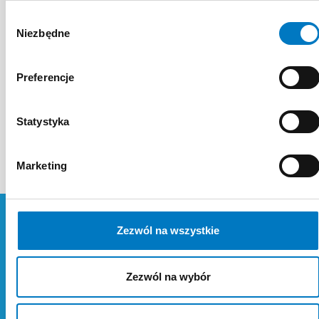
zwyrodnień i złamań stawów
Wybór
biodrowych. Przeprowadza
Niezbędne
zgody
endoprotezoplastykę biodra oraz
zabiegi rekonstrukcyjne kolana i
Preferencje
barku.
Źródło:
https://www.kliniki.pl/lekarze/jan-
Statystyka
blacha/
Marketing
Zezwól na wszystkie
Zezwól na wybór