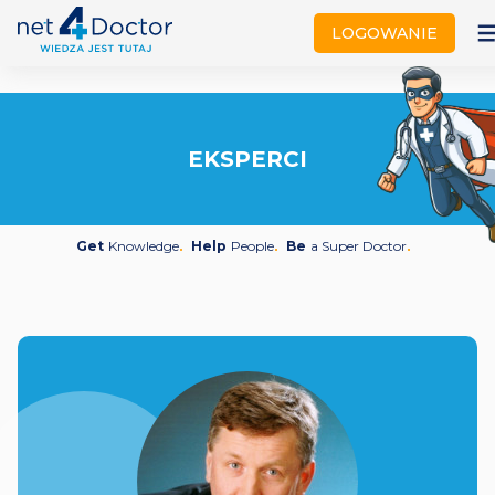
not
LOGOWANIE
EKSPERCI
Get
Knowledge
Help
People
Be
a Super Doctor