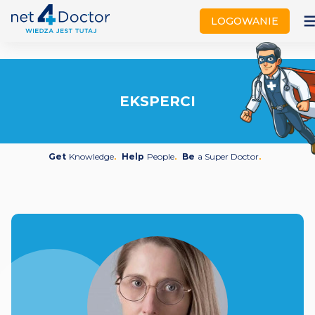
not
LOGOWANIE
EKSPERCI
Get
Knowledge
Help
People
Be
a Super Doctor