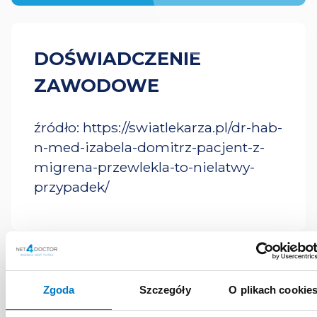
DOŚWIADCZENIE
ZAWODOWE
źródło: https://swiatlekarza.pl/dr-hab-
n-med-izabela-domitrz-pacjent-z-
migrena-przewlekla-to-nielatwy-
przypadek/
MATERIAŁY
Zgoda
Szczegóły
O plikach cookie