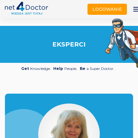
not
LOGOWANIE
EKSPERCI
Get
Knowledge
Help
People
Be
a Super Doctor