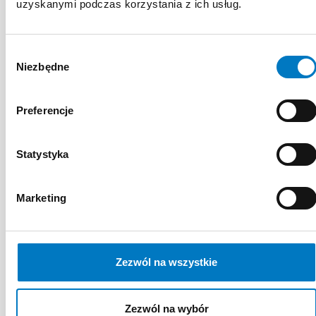
uzyskanymi podczas korzystania z ich usług.
Wybór
Niezbędne
zgody
Preferencje
Statystyka
Marketing
Kardiologia
Zezwól na wszystkie
Moduł II: Prawidłowa
kwalifikacja i monitorowanie
pacjenta leczonego inhibitorem
Zezwól na wybór