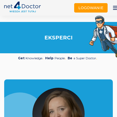
not
LOGOWANIE
EKSPERCI
Get
Knowledge
Help
People
Be
a Super Doctor