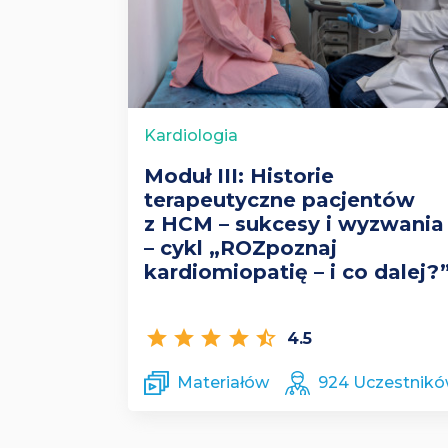
Kardiologia
Moduł III: Historie
terapeutyczne pacjentów
z HCM – sukcesy i wyzwania
– cykl „ROZpoznaj
kardiomiopatię – i co dalej?
star
star
star
star
star_half
4.5
Materiałów
924 Uczestnik