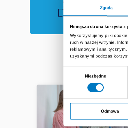
SUPER
Zgoda
DOCTOR
Niniejsza strona korzysta z
Wykorzystujemy pliki cookie 
ruch w naszej witrynie. Inf
reklamowym i analitycznym. 
uzyskanymi podczas korzysta
MATE
Wybór
Niezbędne
zgody
Odmowa