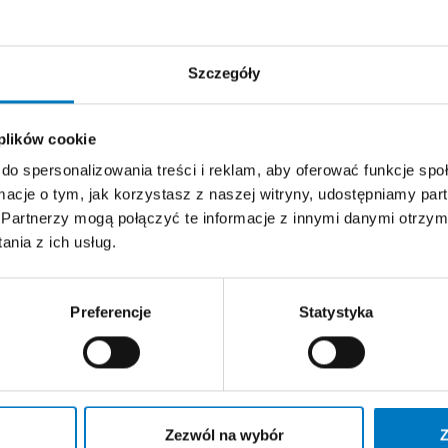
DOŚWIADCZENIE ZAWOD
Szczegóły
Specjalista kardiologii i chorób wewnę
Klinice Kardiologii Pomorskiego Uniw
Szczecinie.
 plików cookie
do spersonalizowania treści i reklam, aby oferować funkcje sp
ormacje o tym, jak korzystasz z naszej witryny, udostępniamy p
Partnerzy mogą połączyć te informacje z innymi danymi otrzym
nia z ich usług.
Preferencje
Statystyka
Zezwól na wybór
Z