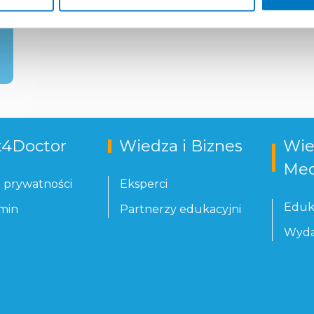
t4Doctor
Wiedza i Biznes
Wie
Med
a prywatności
Eksperci
Eduk
min
Partnerzy edukacyjni
Wyda