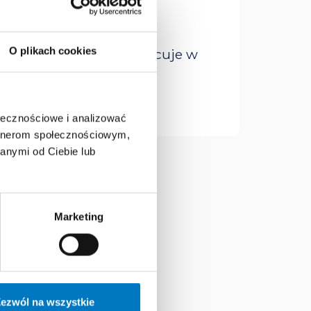
OWE
O plikach cookies
trznych. Na codzień pracuje w
ersytetu Medycznego w
ołecznościowe i analizować
artnerom społecznościowym,
anymi od Ciebie lub
Marketing
ezwól na wszystkie