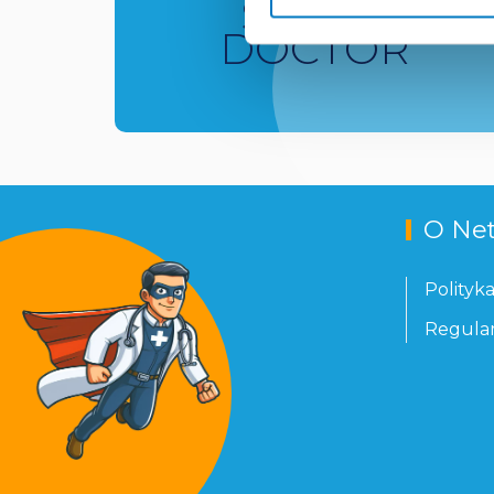
SUPER
DOCTOR
O Ne
Polityk
Regula