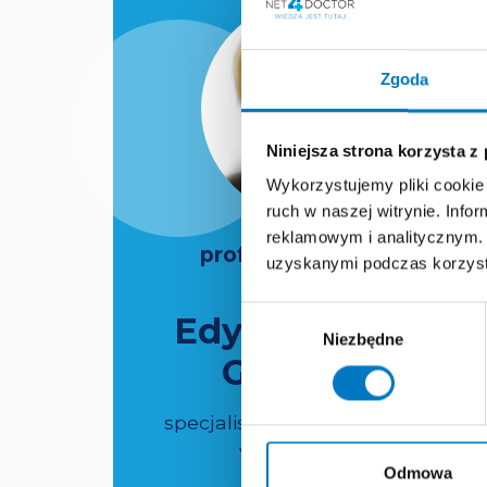
Zgoda
Niniejsza strona korzysta z
Wykorzystujemy pliki cookie 
ruch w naszej witrynie. Inf
reklamowym i analitycznym. 
prof. dr hab. n. med.
uzyskanymi podczas korzysta
Wybór
Edyta Płońska-
Niezbędne
zgody
Gościniak
specjalista kardiologii i chorób
wewnętrznych
Odmowa