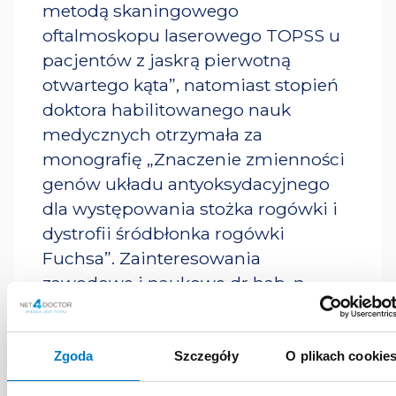
metodą skaningowego
oftalmoskopu laserowego TOPSS u
pacjentów z jaskrą pierwotną
otwartego kąta”, natomiast stopień
doktora habilitowanego nauk
medycznych otrzymała za
monografię „Znaczenie zmienności
genów układu antyoksydacyjnego
dla występowania stożka rogówki i
dystrofii śródbłonka rogówki
Fuchsa”. Zainteresowania
zawodowe i naukowe dr hab. n.
med. Anny Kamińskiej wiążą się z
leczeniem operacyjnym zaćmy,
jaskry oraz transplantacji rogówki.
Zgoda
Szczegóły
O plikach cookie
Jest członkiem Polskiego