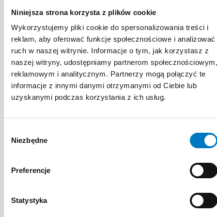
Towarzystwa Okulistycznego, od
Niniejsza strona korzysta z plików cookie
2015 pełni funkcję
Wykorzystujemy pliki cookie do spersonalizowania treści i
wiceprzewodniczącej Sekcji
reklam, aby oferować funkcje społecznościowe i analizować
Rogówki, a od tego roku jest
ruch w naszej witrynie. Informacje o tym, jak korzystasz z
przewodniczącą Sekcji Jaskry
naszej witryny, udostępniamy partnerom społecznościowym
Polskiego Towarzystwa
reklamowym i analitycznym. Partnerzy mogą połączyć te
Okulistycznego.
informacje z innymi danymi otrzymanymi od Ciebie lub
uzyskanymi podczas korzystania z ich usług.
Wybór
Niezbędne
zgody
MATERIAŁY
Preferencje
EDUKACYJNE
Statystyka
EKSPERTA