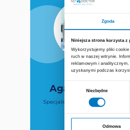
Zgoda
Niniejsza strona korzysta z
Wykorzystujemy pliki cookie 
ruch w naszej witrynie. Inf
reklamowym i analitycznym. 
dr n. med.
uzyskanymi podczas korzysta
Wybór
Agata Brązert
Niezbędne
zgody
Specjalista z zakresu okulistyki
Odmowa