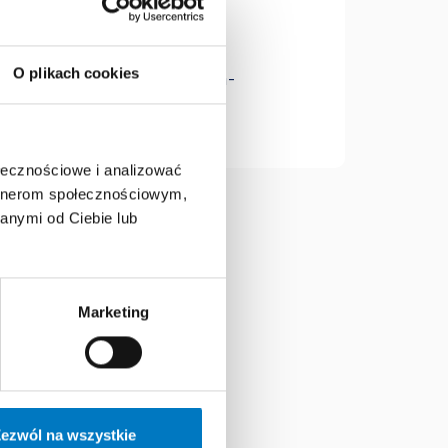
OWE
O plikach cookies
ze/agata-brazert-okulista-
ołecznościowe i analizować
artnerom społecznościowym,
anymi od Ciebie lub
Marketing
ezwól na wszystkie