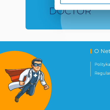
SUPER
DOCTOR
O Ne
Polityk
Regula