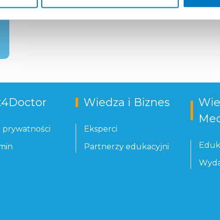
t4Doctor
Wiedza i Biznes
Wie
Med
a prywatności
Eksperci
Eduk
min
Partnerzy edukacyjni
Wyda