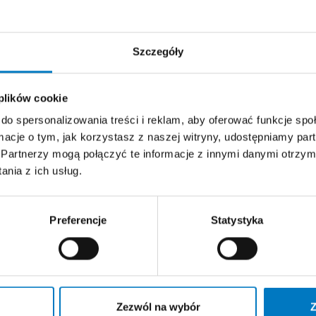
DOŚWIADCZENIE ZAWOD
Szczegóły
źródło: https://www.halodoctor.pl/lekar
poznan-poznan-grunwald
 plików cookie
do spersonalizowania treści i reklam, aby oferować funkcje sp
ormacje o tym, jak korzystasz z naszej witryny, udostępniamy p
Partnerzy mogą połączyć te informacje z innymi danymi otrzym
nia z ich usług.
Preferencje
Statystyka
Zezwól na wybór
Z