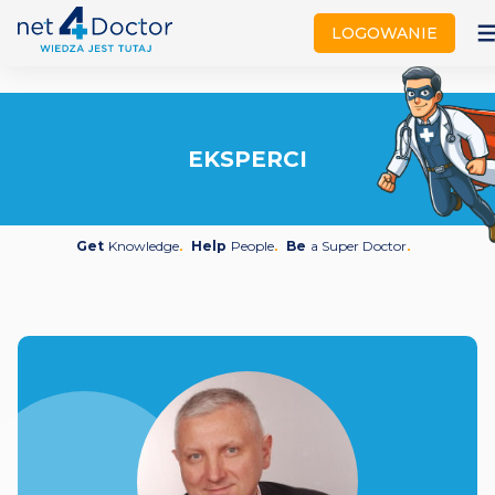
not
LOGOWANIE
EKSPERCI
Get
Knowledge
Help
People
Be
a Super Doctor