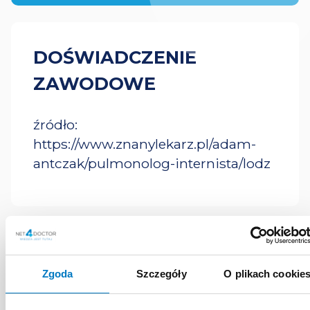
DOŚWIADCZENIE
ZAWODOWE
źródło:
https://www.znanylekarz.pl/adam-
antczak/pulmonolog-internista/lodz
MATERIAŁY
Zgoda
Szczegóły
O plikach cookie
EDUKACYJNE